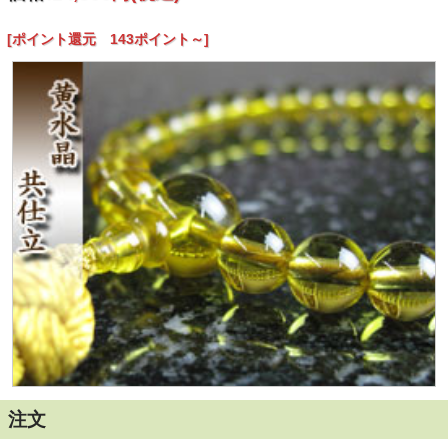
■主玉：８ｍｍ・黄水晶
■親玉：１０ｍｍ・黄水晶
[ポイント還元 143ポイント～]
■天玉：５ｍｍ・黄水晶
■房：正絹頭房
■化粧箱：桐箱
■備考：
安心の無料修理保証付です。
こちらの商品は送料無料お届けいたします。
注文