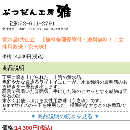
黄水晶/共仕立 【無料修理保障付・送料無料！！女
性用数珠・京念珠】
価格:14,300円(税込)
商品説明
丁寧に磨き上げられた、上質の黄水晶。
色鮮やかな透通るライトイエローが、水晶独特の透明感のあ
る輝きを一層惹き出します。
高貴で落着いた雰囲気、手にした時のヒヤッとする感触は天
然石の証。
末永くお使い頂ける女性用数珠（京念珠）です。
８mmサイズの主玉を使用した、標準的な大きさのお数珠で
す。
房には、濃い黄色の正絹頭房を使用しており、 黄水晶の輝
▼ 商品説明の続きを見る ▼
きにそっと色を添える、とっても落ち着きがある上品な仕上
がりになっています。
価格:
14,300円
(税込)
■商品番号：n-t0021