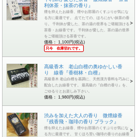
利休茶・抹茶の香り』
煙を抑えたお線香、煙やお部屋のくすぶりが気にな
る方に最適です。 点てたての、ほろにがい抹茶の香
り。 千利休が愛した、茶の湯の世界をご堪能頂ける
茶香・お線香です。 千利休が愛した、茶の湯の世界
をご堪能頂ける茶香です。
価格： 1,100円(税込)
只今 在庫切れです。
高級香木 老山白檀の奥ゆかしい香
り 線香『香樹林・白檀』
高級香木 老山白檀を基調に、天然漢方香料を巧みに
配合したお線香です。 最高級の『白檀の香り』を、
ごゆるりとお楽しみ下さい。
価格： 1,980円(税込)
渋みを加えた大人の香り 微煙線香
『残香飛・珈琲の香り ブラック』
煙を抑えたお線香、煙やお部屋のくすぶりが気にな
る方に最適です。 甘くほろ苦い珈琲の香りのお線香