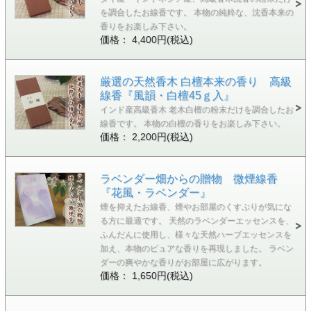
を調合したお線香です。 本物の純粋な、沈香本来の
香りをお楽しみ下さい。
価格： 4,400円(税込)
厳選の天然香木 白檀本来の香り 高級
線香『風韻・白檀45ｇ入』
インド産高級香木 老木白檀の粉末だけを調合したお
線香です。 本物の白檀の香りをお楽しみ下さい。
価格： 2,200円(税込)
ラベンダー畑からの贈物 微煙線香
『花風・ラベンダー』
煙を抑えたお線香、煙やお部屋のくすぶりが気にな
る方に最適です。 天然のラベンダーエッセンスを、
ふんだんに使用し、様々な天然ハーブエッセンスを
加え、本物のピュアな香りを再現しました。 ラベン
ダーの爽やかな香りがお部屋に広がります。
価格： 1,650円(税込)