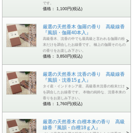
です。
価格： 1,100円(税込)
厳選の天然香木 伽羅の香り 高級線香
『風韻・伽羅40本入』
高級香木、沈香の中でも最高級と言われる伽羅の粉
末だけを調合したお線香です。 極上の伽羅そのもの
の香りをお楽しみ下さい。
価格： 3,850円(税込)
厳選の天然香木 沈香の香り 高級線香
『風韻・沈香15ｇ入』
タイ産・インドネシア産、高級香木沈香の粉末だけ
を調合したお線香です。 本物の純粋な、沈香本来の
香りをお楽しみ下さい。
価格： 1,760円(税込)
厳選の天然香木 白檀本来の香り 高級
線香『風韻・白檀18ｇ入』