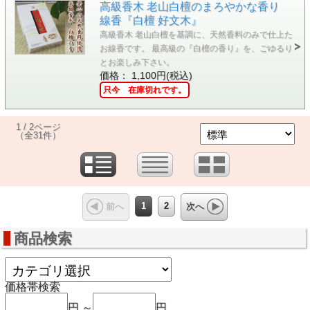
高級香木 老山白檀のまろやかな香り
線香『白檀 好文木』
高級香木 老山白檀を基調に、天然香料のみで仕上た
お線香です。 最高級の『白檀の香り』を、ごゆるり
とお楽しみ下さい。
価格： 1,100円(税込)
只今 在庫切れです。
1 / 2ページ
（全31件）
1
2
前へ
次へ
商品検索
価格帯検索
円 ～
円