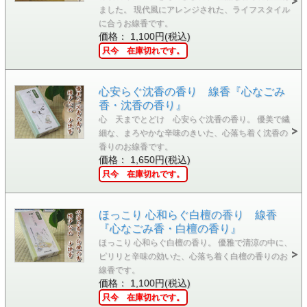
ました。 現代風にアレンジされた、ライフスタイル
に合うお線香です。
価格： 1,100円(税込)
只今 在庫切れです。
心安らぐ沈香の香り 線香『心なごみ
香・沈香の香り』
心 天までとどけ 心安らぐ沈香の香り。 優美で繊
細な、まろやかな辛味のきいた、心落ち着く沈香の
香りのお線香です。
価格： 1,650円(税込)
只今 在庫切れです。
ほっこり 心和らぐ白檀の香り 線香
『心なごみ香・白檀の香り』
ほっこり 心和らぐ白檀の香り。 優雅で清涼の中に、
ピリリと辛味の効いた、心落ち着く白檀の香りのお
線香です。
価格： 1,100円(税込)
只今 在庫切れです。