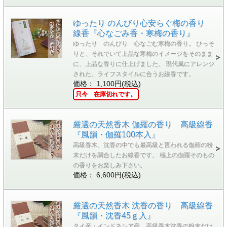
ゆったり のんびり心安らぐ梅の香り
線香『心なごみ香・寒梅の香り』
ゆったり のんびり 心なごむ寒梅の香り。 ひっそ
りと、それでいて上品な寒梅のイメージをそのまま
に、上品な香りに仕上げました。 現代風にアレンジ
された、ライフスタイルに合うお線香です。
価格： 1,100円(税込)
只今 在庫切れです。
厳選の天然香木 伽羅の香り 高級線香
『風韻・伽羅100本入』
高級香木、沈香の中でも最高級と言われる伽羅の粉
末だけを調合したお線香です。 極上の伽羅そのもの
の香りをお楽しみ下さい。
価格： 6,600円(税込)
厳選の天然香木 沈香の香り 高級線香
『風韻・沈香45ｇ入』
タイ産・インドネシア産、高級香木沈香の粉末だけ