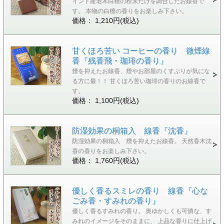
インド産老木白檀の粉末だけを調合したお線香で
す。 本物の白檀の香りをお楽しみ下さい。
価格： 1,210円(税込)
甘くほろ苦い コーヒーの香り 微煙線
香『残香飛・珈琲の香り』
煙を抑えたお線香、煙やお部屋のくすぶりが気にな
る方に最！！ 甘くほろ苦い珈琲の香りのお線香で
す。
価格： 1,100円(税込)
防湿効果の桐箱入 線香『沈香』
防湿効果の桐箱入 煙を抑えたお線香。 天然香木沈
香の香りをお楽しみ下さい。
価格： 1,760円(税込)
優しく香るスミレの香り 線香『心な
ごみ香・すみれの香り』
優しく香るすみれの香り。 奥ゆかしくも可憐な、す
みれのイメージをそのままに、 上品な香りに仕上げ