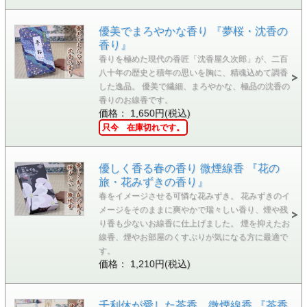
優美でまろやかな香り 『夢桜・沈香の
香り』
香りを極めた現代の香匠「沈香屋久次郎」が、二百
八十年の歴史と積年の思いを胸に、精魂込めて調香
した逸品。 優美で繊細、まろやかな、極品の沈香の
香りのお線香です。
価格： 1,650円(税込)
只今 在庫切れです。
優しく香る春の香り 微煙線香 『花の
旅・花みずきの香り』
春をイメージさせる可憐な花みずき。 花みずきのイ
メージをそのままに爽やかで瑞々しい香り、煙や残
り香も少ないお線香に仕上げました。 煙を抑えたお
線香、煙やお部屋のくすぶりが気になる方に最適で
す。
価格： 1,210円(税込)
千利休が愛した茶香 微煙線香 『茶香