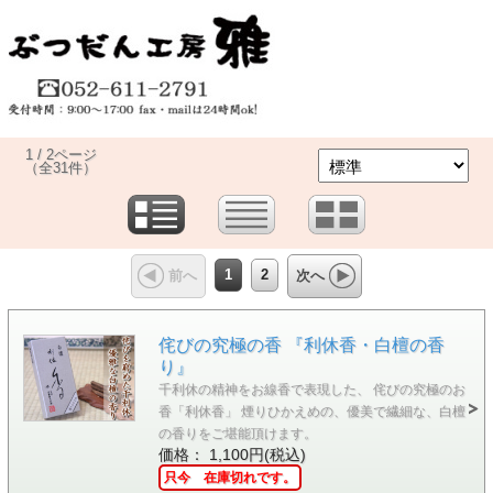
1 / 2ページ
（全31件）
1
2
前へ
次へ
侘びの究極の香 『利休香・白檀の香
り』
千利休の精神をお線香で表現した、 侘びの究極のお
香「利休香」 煙りひかえめの、優美で繊細な、白檀
の香りをご堪能頂けます。
価格： 1,100円(税込)
只今 在庫切れです。