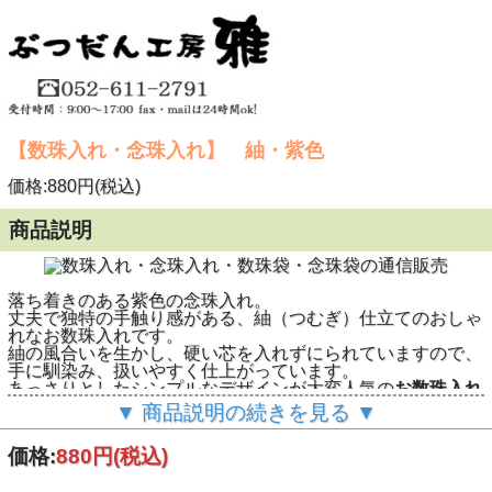
【数珠入れ・念珠入れ】 紬・紫色
価格:880円(税込)
商品説明
落ち着きのある紫色の念珠入れ。
丈夫で独特の手触り感がある、紬（つむぎ）仕立てのおしゃ
れなお数珠入れです。
紬の風合いを生かし、硬い芯を入れずにられていますので、
手に馴染み、扱いやすく仕上がっています。
あっさりとしたシンプルなデザインが大変人気の
お数珠入れ
（数珠袋）
です。
▼ 商品説明の続きを見る ▼
※お数珠は別売です
■数珠入れサイズ：16cm×10cm
価格:
880円
(税込)
持運びにも最適なちょうどいいサイズ。
女性用の片手念珠はもちろんのこと、女性用の略式二輪念珠