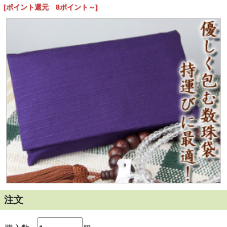
や男性用22珠仕立てのお数珠にもご使用頂けます。
[ポイント還元 8ポイント～]
【数珠入れ・数珠袋-紬・紫】 の詳細
■商品番号：nb0003
■サイズ：16ｃｍ×10ｃｍ
■宗派：全宗派でお使い頂けます
■材質：紬
■備考
注文