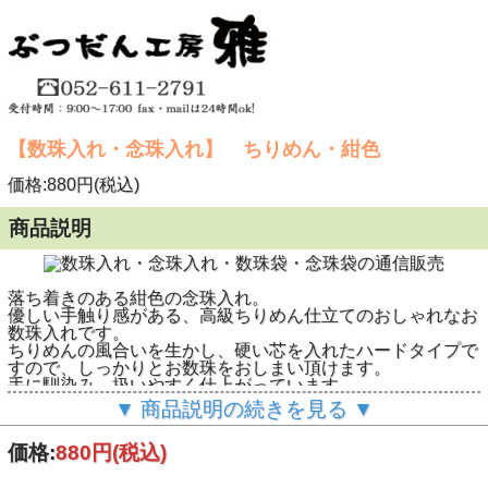
【数珠入れ・念珠入れ】 ちりめん・紺色
価格:880円(税込)
商品説明
落ち着きのある紺色の念珠入れ。
優しい手触り感がある、高級ちりめん仕立てのおしゃれなお
数珠入れです。
ちりめんの風合いを生かし、硬い芯を入れたハードタイプで
すので、しっかりとお数珠をおしまい頂けます。
手に馴染み、扱いやすく仕上がっています。
あっさりとしたシンプルなデザインが大変人気の
お数珠入れ
▼ 商品説明の続きを見る ▼
（数珠袋）
です。
※お数珠は別売です
価格:
880円
(税込)
■数珠入れサイズ：16cm×10cm
持運びにも最適なちょうどいいサイズ。