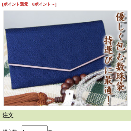
女性用の片手念珠はもちろんのこと、女性用の略式二輪念珠
[ポイント還元 8ポイント～]
や男性用22珠仕立てのお数珠にもご使用頂けます。
【数珠入れ・数珠袋-ちりめん・紺色】 の詳細
■商品番号：nb0010
■サイズ：15ｃｍ×9ｃｍ
■宗派：全宗派でお使い頂けます
■材質：ちりめん
■備考
注文