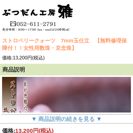
ストロベリークォーツ 7mm玉仕立 【無料修理保
障付！！女性用数珠・京念珠】
価格:13,200円(税込)
商品説明
▼ 商品説明の続きを見る ▼
価格:
13,200円
(税込)