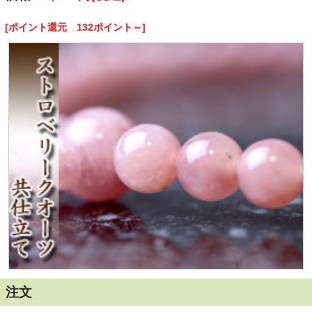
[ポイント還元 132ポイント～]
優れた浄化能力を持ち
魔除けの石 と言われる
クォーツ
上品な輝きの
ストロベリークォーツ
を用い
京職人が丹精込めて繋ぎ上げた、厳選の逸品！！
女性用数珠（京念珠）
です。
厳選素材-数珠・京念数
丁寧に磨き上げられた、上質の
ストロベリークォーツ。
上品輝き、手にした時のヒヤッとする感触は天然石の証。
末永くお使い頂ける
女性用数珠（京念珠）
です。
７mmサイズの主玉を使用した、標準的な大きさのお数珠で
す。
注文
房には、ストロベリークォーツの透明感をいっそう際立たせ
る、白桃色の頭房を使用しており、とっても落ち着きがある