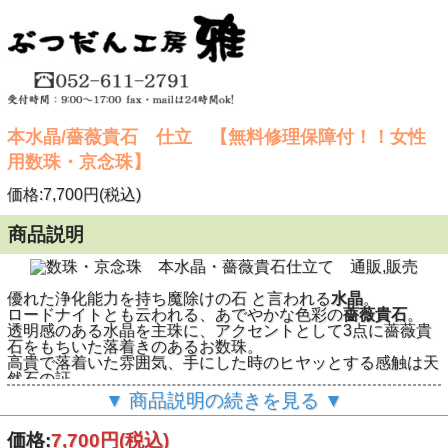
本水晶/薔薇貴石 仕立 【無料修理保障付！！女性
用数珠・京念珠】
価格:7,700円(税込)
商品説明
優れた浄化能力を持ち魔除けの石 と言われる
水晶
。
ロードナイトとも云われる、あでやかな色彩の
薔薇貴石
。
透明感のある水晶を主珠に、アクセントとして3点に薔薇貴
石をもちいた落着きのあるお数珠。
高貴で落着いた雰囲気、手にした時のヒヤッとする感触は天
然石の証。
末永くお使い頂ける
女性用数珠（京念珠）
です。
▼ 商品説明の続きを見る ▼
７mmサイズの主玉を使用した、標準的な大きさのお数珠で
す。
価格:
7,700円
(税込)
房には、薔薇貴石に合わせた、桃色の
正絹頭房
を使用してお