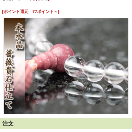
り、とっても落ち着きがある上品な仕上がりになっていま
す。
[ポイント還元 77ポイント～]
■商品番号：n-s-kt0002
■主玉：７ｍｍ・本水晶
■親玉：１０ｍｍ・薔薇貴石
■天玉：５ｍｍ・薔薇貴石
■房：正絹頭房
■化粧箱：桐箱
■備考：安心の無料修理保証付です。
注文