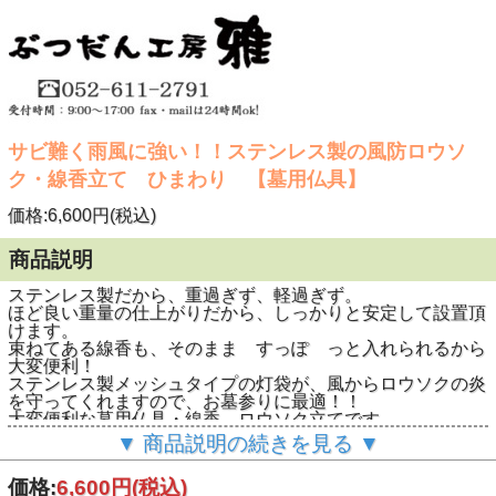
サビ難く雨風に強い！！ステンレス製の風防ロウソ
ク・線香立て ひまわり 【墓用仏具】
価格:6,600円(税込)
商品説明
ステンレス製だから、重過ぎず、軽過ぎず。
ほど良い重量の仕上がりだから、しっかりと安定して設置頂
けます。
束ねてある線香も、そのまま すっぽ っと入れられるから
大変便利！
ステンレス製メッシュタイプの灯袋が、風からロウソクの炎
を守ってくれますので、お墓参りに最適！！
大変便利な墓用仏具・線香 ロウソク立てです。
▼ 商品説明の続きを見る ▼
価格:
6,600円
(税込)